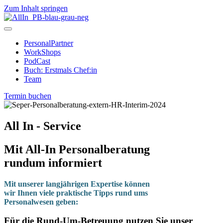
Zum Inhalt springen
PersonalPartner
WorkShops
PodCast
Buch: Erstmals Chef:in
Team
Termin buchen
All In - Service
Mit All-In Personalberatung
rundum informiert
Mit unserer langjährigen Expertise können
wir Ihnen viele praktische Tipps rund ums
Personalwesen geben:
Für die Rund-Um-Betreuung nutzen Sie unser