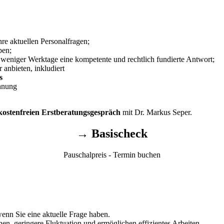
hre aktuellen Personalfragen;
ben;
 weniger Werktage eine kompetente und rechtlich fundierte Antwort;
r anbieten, inkludiert
s
chnung
kostenfreien Erstberatungsgespräch
mit Dr. Markus Seper.
→ Basischeck
Pauschalpreis - Termin buchen
wenn Sie eine aktuelle Frage haben.
nen, geringere Fluktuation und ermöglichen effizientes Arbeiten