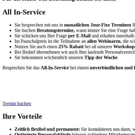
All In-Service
Sie besprechen mit uns in
monatlichen Jour-Fixe Terminen
I
Sie buchen
Beratungstermine,
wann immer Sie eine Frage ha
Sie schicken uns Ihre Frage
per E-Mail
und erhalten innerhalb
Im Pauschalpreis ist die Teilnahme an
allen Webinaren
, die wi
Nutzen Sie auch einen
25% Rabatt
bei all unseren
Workshop
Bei Bedarf übernehmen wir auch Ihre laufende Personalverre
Sie bekommen wöchentlich unseren
Tipp der Woche
Besprechen Sie das
All-In-Service
bei einem
unverbindlichen und 
Termin buchen
Ihre Vorteile
Zeitlich flexibel und permanent:
Sie kontaktieren uns dann, 
Optimierte Personalabläufe
bringen zufriedene Mitarbeiter:in