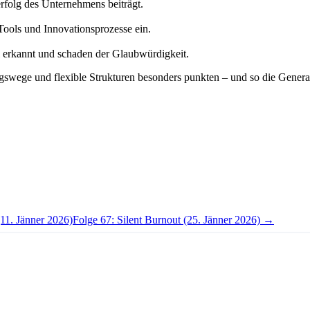
rfolg des Unternehmens beiträgt.
 Tools und Innovationsprozesse ein.
ll erkannt und schaden der Glaubwürdigkeit.
ege und flexible Strukturen besonders punkten – und so die Generati
11. Jänner 2026)
Folge 67: Silent Burnout (25. Jänner 2026) →