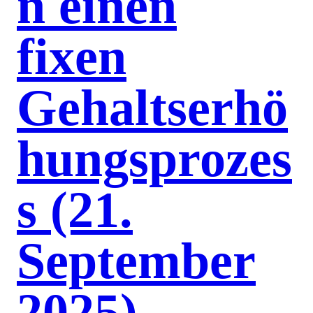
n einen
fixen
Gehaltserhö
hungsprozes
s (21.
September
2025)