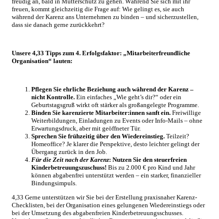
freudig an, bald in Mutterschutz zu gehen. Während Sie sich mit ihr
freuen, kommt gleichzeitig die Frage auf: Wie gelingt es, sie auch
während der Karenz ans Unternehmen zu binden – und sicherzustellen,
dass sie danach gerne zurückkehrt?
Unsere 4,33 Tipps zum 4. Erfolgsfaktor: „Mitarbeiterfreundliche
Organisation“ lauten:
Pflegen Sie ehrliche Beziehung auch während der Karenz –
nicht Kontrolle.
Ein einfaches „Wie geht’s dir?“ oder ein
Geburtstagsgruß wirkt oft stärker als großangelegte Programme.
Binden Sie karenzierte Mitarbeiter:innen sanft ein.
Freiwillige
Weiterbildungen, Einladungen zu Events oder Info-Mails – ohne
Erwartungsdruck, aber mit geöffneter Tür.
Sprechen Sie frühzeitig über den Wiedereinstieg.
Teilzeit?
Homeoffice? Je klarer die Perspektive, desto leichter gelingt der
Übergang zurück in den Job.
Für die Zeit nach der Karenz
: Nutzen Sie den steuerfreien
Kinderbetreuungszuschuss!
Bis zu 2.000 € pro Kind und Jahr
können abgabenfrei unterstützt werden – ein starker, finanzieller
Bindungsimpuls.
4,33 Gerne unterstützen wir Sie bei der Erstellung praxisnaher Karenz-
Checklisten, bei der Organisation eines gelungenen Wiedereinstiegs oder
bei der Umsetzung des abgabenfreien Kinderbetreuungsschusses.