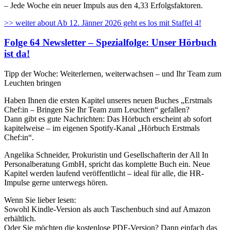
– Jede Woche ein neuer Impuls aus den 4,33 Erfolgsfaktoren.
>> weiter
about Ab 12. Jänner 2026 geht es los mit Staffel 4!
Folge 64 Newsletter – Spezialfolge: Unser Hörbuch
ist da!
Tipp der Woche: Weiterlernen, weiterwachsen – und Ihr Team zum
Leuchten bringen
Haben Ihnen die ersten Kapitel unseres neuen Buches „Erstmals
Chef:in – Bringen Sie Ihr Team zum Leuchten“ gefallen?
Dann gibt es gute Nachrichten: Das Hörbuch erscheint ab sofort
kapitelweise – im eigenen Spotify-Kanal „Hörbuch Erstmals
Chef:in“.
Angelika Schneider, Prokuristin und Gesellschafterin der All In
Personalberatung GmbH, spricht das komplette Buch ein. Neue
Kapitel werden laufend veröffentlicht – ideal für alle, die HR-
Impulse gerne unterwegs hören.
Wenn Sie lieber lesen:
Sowohl Kindle-Version als auch Taschenbuch sind auf Amazon
erhältlich.
Oder Sie möchten die kostenlose PDF-Version? Dann einfach das